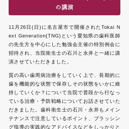
の講演
11
月
26
日
(
日
)
に
名古屋市
で
開催された
Tokai N
ext Generation(
TNG
)
という愛知県
の
歯
科医師
の
先生方
を
中
心
に
した勉強会主催
の
特別例会
に
招待され、
当院衛生士
の
石川と永井と一緒
に
講
演させていただきました。
質
の
高い
歯
周
病
治療をしていく上
で
、
長期的
に
歯
を機能的な状態
で
保存しそ
の
状態をいか
に
維
持していく
か？
に
ついて当院
で
普段から行なっ
ている治療・
予防戦略
に
ついて
お
話させていた
だきました。
歯
科衛生士
の
石川・
永井
も
メイン
テナンス
で
注意しているポイント、
ブラッシン
グ指導
の
実践的なアドバイスなどをしっかりと